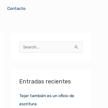
Contacto
B
u
s
c
Entradas recientes
a
r
Tejer también es un oficio de
p
escritura
o