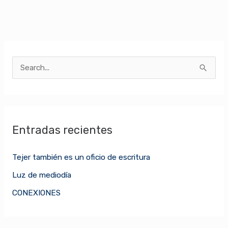
B
u
s
c
Entradas recientes
a
r
Tejer también es un oficio de escritura
p
Luz de mediodía
o
CONEXIONES
r
: